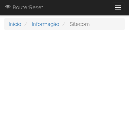
RouterReset
Togg
navi
Início
Informação
Sitecom