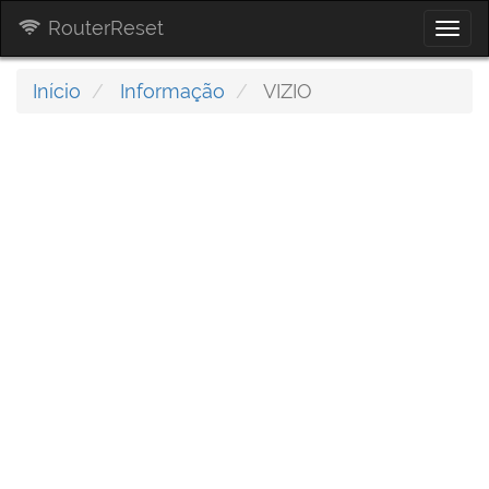
RouterReset
Togg
navi
Início
Informação
VIZIO