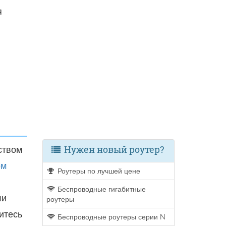
я
Нужен новый роутер?
ством
ом
Роутеры по лучшей цене
Беспроводные гигабитные
ли
роутеры
итесь
Беспроводные роутеры серии N