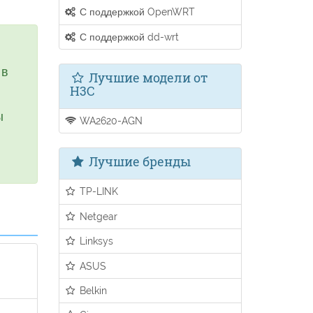
С поддержкой OpenWRT
С поддержкой dd-wrt
 в
Лучшие модели от
H3C
ы
WA2620-AGN
Лучшие бренды
TP-LINK
Netgear
Linksys
ASUS
Belkin