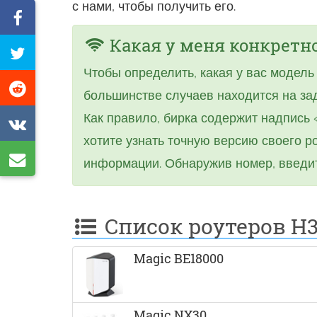
с нами, чтобы получить его.
Поделиться
в
Какая у меня конкретно
Твитнуть
Facebook
Чтобы определить, какая у вас модель 
эту
Поделиться
большинстве случаев находится на за
страницу
в
Как правило, бирка содержит надпись
Поделиться
Reddit
хотите узнать точную версию своего р
в
Поделиться
информации. Обнаружив номер, введит
VK
по
эл.
Список роутеров H
почте
Magic BE18000
Magic NX30