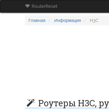
RouterReset
Главная
Информация
H3C
Роутеры H3C, р