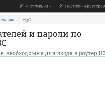
Инструкции
Настройки роутеро
олчанию
H3C
телей и пароли по
3C
, необходимые для входа в роутер H