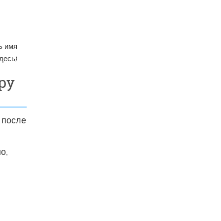
ь имя
десь).
ру
 после
о,