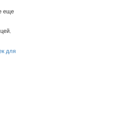
е еще
цей,
ек для