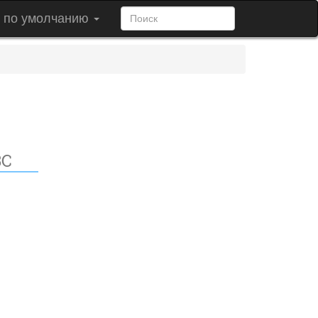
в по умолчанию
3C