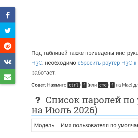
Поделиться
в
Твитнуть
Facebook
эту
Поделиться
страницу
Под таблицей также приведены инструкц
в
Поделиться
H3C
, необходимо
сбросить роутер H3C к
Reddit
в
работает.
Поделиться
VK
Совет:
Нажмите
+
(или
+
на Mac) д
по
ctrl
f
cmd
f
эл.
Список паролей по
почте
на Июль 2026)
Модель
Имя пользователя по умолч