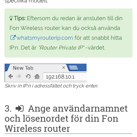
specifika modell.
Tips:
Eftersom du redan är ansluten till din
Fon Wireless router kan du också använda
whatsmyrouterip.com
för att snabbt hitta
IP:n. Det är
"Router Private IP"
-värdet.
192.168.10.1
Skriv in IP:n i adressfältet och tryck enter.
3.
Ange användarnamnet
och lösenordet för din Fon
Wireless router