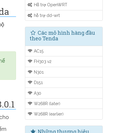
Hỗ trợ OpenWRT
nda
hỗ trợ dd-wrt
bộ
Các mô hình hàng đầu
theo Tenda
AC15
hể
FH303 v2
N301
D151
A30
.0.1
W268R (later)
W268R (earlier)
 cho
iếm
Những thương hiệu