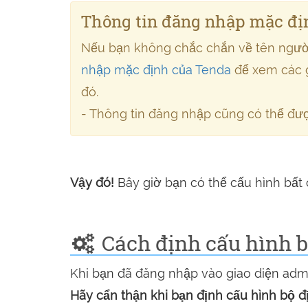
Thông tin đăng nhập mặc đị
Nếu bạn không chắc chắn về tên ngư
nhập mặc định của Tenda
để xem các g
đó.
- Thông tin đăng nhập cũng có thể đượ
Vậy đó!
Bây giờ bạn có thể cấu hình bất c
Cách định cấu hình b
Khi bạn đã đăng nhập vào giao diện admin
Hãy cẩn thận khi bạn định cấu hình bộ đ