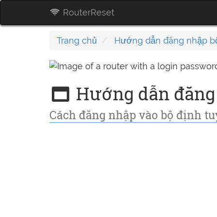
RouterReset
Trang chủ
Hướng dẫn đăng nhập bộ
Hướng dẫn đăng
Cách đăng nhập vào bộ định tuy