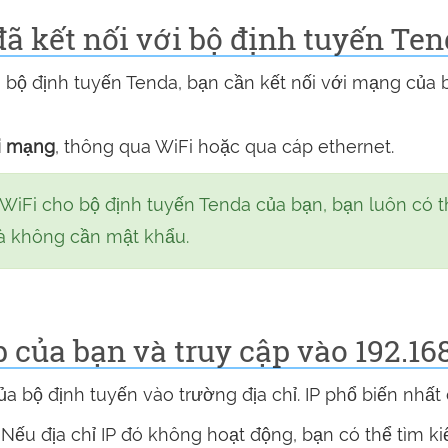
ã kết nối với bộ định tuyến Te
ủa bộ định tuyến Tenda, bạn cần kết nối với mạng của 
ới mạng
, thông qua WiFi hoặc qua cáp ethernet.
iFi cho bộ định tuyến Tenda của bạn, bạn luôn có t
mà không cần mật khẩu.
của bạn và truy cập vào 192.168
a bộ định tuyến vào trường địa chỉ. IP phổ biến nhất
Nếu địa chỉ IP đó không hoạt động, bạn có thể tìm k