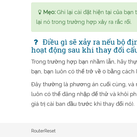
Mẹo:
Ghi lại cài đặt hiện tại của bạn
lại nó trong trường hợp xảy ra rắc rối.
Điều gì sẽ xảy ra nếu bộ đ
hoạt động sau khi thay đổi cấ
Trong trường hợp bạn nhầm lẫn, hãy thự
bạn, bạn luôn có thể trở về 0 bằng cách
Đây thường là phương án cuối cùng, và 
luôn có thể đăng nhập để thử và khôi phục
giá trị cài ban đầu trước khi thay đổi nó).
RouterReset