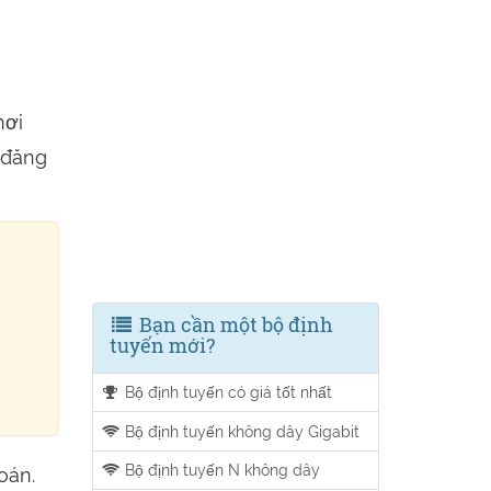
nơi
n đăng
Bạn cần một bộ định
tuyến mới?
Bộ định tuyến có giá tốt nhất
Bộ định tuyến không dây Gigabit
Bộ định tuyến N không dây
oán.