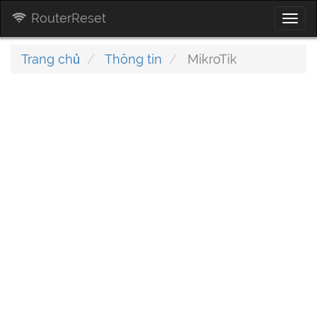
RouterReset
Togg
navi
Trang chủ
Thông tin
MikroTik