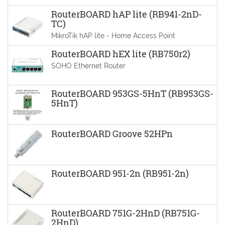
RouterBOARD hAP lite (RB941-2nD-
TC)
MikroTik hAP lite - Home Access Point
RouterBOARD hEX lite (RB750r2)
SOHO Ethernet Router
RouterBOARD 953GS-5HnT (RB953GS-
5HnT)
RouterBOARD Groove 52HPn
RouterBOARD 951-2n (RB951-2n)
RouterBOARD 751G-2HnD (RB751G-
2HnD)