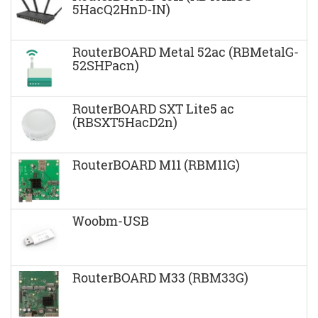
5HacQ2HnD-IN)
RouterBOARD Metal 52ac (RBMetalG-
52SHPacn)
RouterBOARD SXT Lite5 ac
(RBSXT5HacD2n)
RouterBOARD M11 (RBM11G)
Woobm-USB
RouterBOARD M33 (RBM33G)