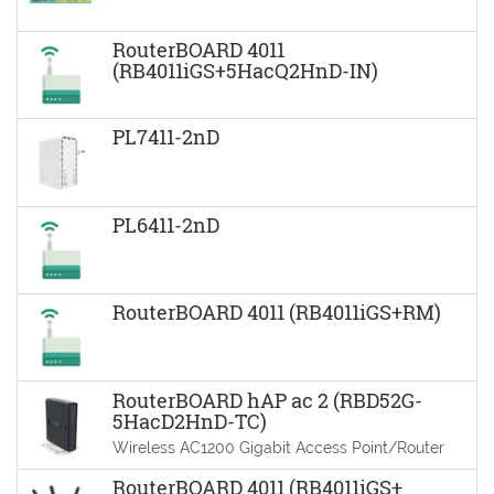
RouterBOARD 4011
(RB4011iGS+5HacQ2HnD-IN)
PL7411-2nD
PL6411-2nD
RouterBOARD 4011 (RB4011iGS+RM)
RouterBOARD hAP ac 2 (RBD52G-
5HacD2HnD-TC)
Wireless AC1200 Gigabit Access Point/Router
RouterBOARD 4011 (RB4011iGS+