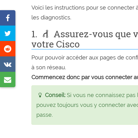
Voici les instructions pour se connecter à
Partager
les diagnostics.
sur
1.
Assurez-vous que v
Tweetez
Facebook
votre Cisco
cette
Partager
page
Pour pouvoir accéder aux pages de confi
sur
Partager
à son réseau.
Reddit
sur
Commencez donc par vous connecter a
Partager
VK
par
Conseil:
Si vous ne connaissez pas 
e-
pouvez toujours vous y connecter avec
mail
passe.