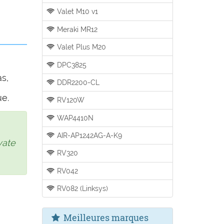
Valet M10 v1
Meraki MR12
Valet Plus M20
DPC3825
as,
DDR2200-CL
ue.
RV120W
WAP4410N
AIR-AP1242AG-A-K9
vate
RV320
RV042
RV082 (Linksys)
Meilleures marques