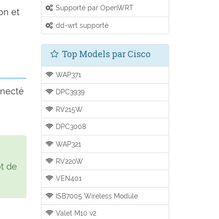
Supporté par OpenWRT
on et
dd-wrt supporté
Top Models par Cisco
WAP371
nnecté
DPC3939
RV215W
DPC3008
WAP321
RV220W
t de
VEN401
ISB7005 Wireless Module
Valet M10 v2