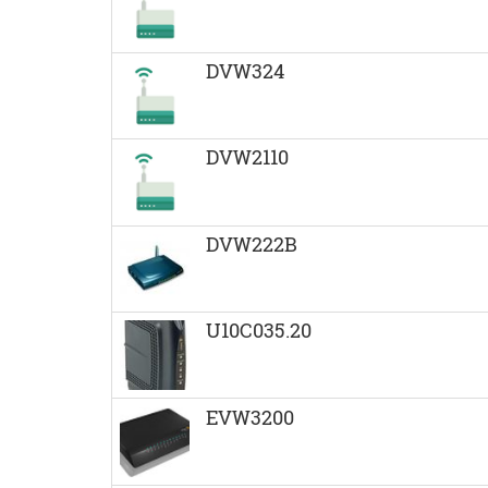
DVW324
DVW2110
DVW222B
U10C035.20
EVW3200