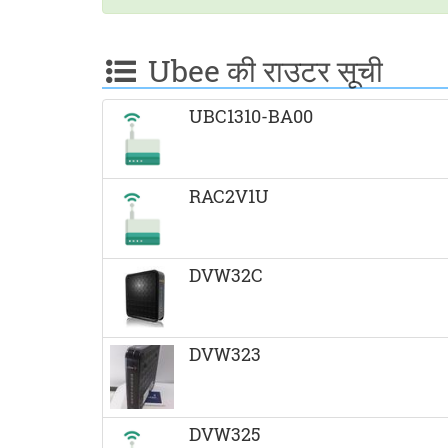
द्वारा
साझा
Ubee की राउटर सूची
करें
UBC1310-BA00
RAC2V1U
DVW32C
DVW323
DVW325