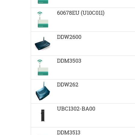
60678EU (U10C011)
DDW2600
DDM3503
DDW262
UBC1302-BA00
DDM3513