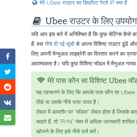
मेरे Ubee राउटर का डिफ़ॉल्ट गेटवे IP क्या है
Ubee राउटर के लिए उपयोगक
यदि आप इस बारे में अनिश्चित हैं कि कुछ सेटिंग्स कै
हैं, बस
नीचे दी गई सूची
से अपना विशिष्ट राउटर ढूंढें
लिए अपनी मैन्युअल लाइब्रेरी का विस्तार करने का प्
फेसबुक
आवश्यकता है। यदि कुछ विशिष्ट मॉडल में मैनुअल गायब ह
पर
इस
साझा
मेरे पास कौन सा विशिष्ट Ubee मॉ
पेज
करें
रेडिट
को
यह पहचानने के लिए कि आपके पास कौन सा Ubee रा
पर
ट्वीट
VK
पीछे या उसके नीचे पाया जाता है।
साझा
करें
पर
लेबल में आमतौर पर “मॉडल” लेबल होता है जिसके बाद
करें
ई-
साझा
चाहते हैं, तो “P/N” नंबर में अधिक जानकारी शामि
मेल
करें
खोजने के लिए इसे नीचे दर्ज करें।