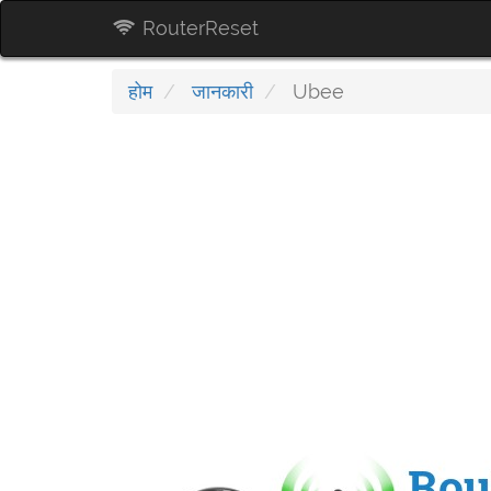
RouterReset
होम
जानकारी
Ubee