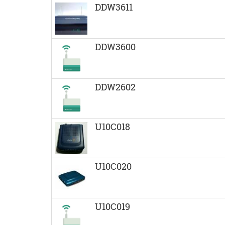
DDW3611
DDW3600
DDW2602
U10C018
U10C020
U10C019