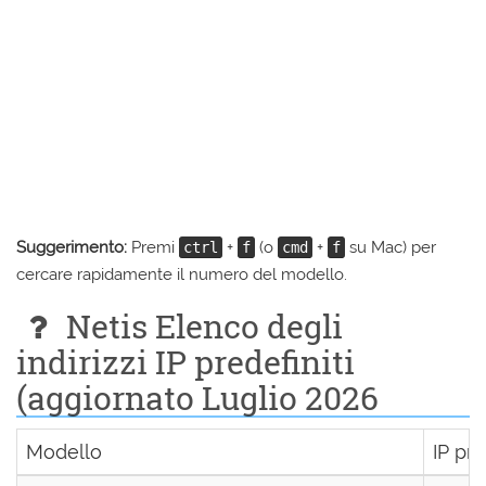
Suggerimento:
Premi
+
(o
+
su Mac) per
ctrl
f
cmd
f
cercare rapidamente il numero del modello.
Netis Elenco degli
indirizzi IP predefiniti
(aggiornato Luglio 2026
Modello
IP pre