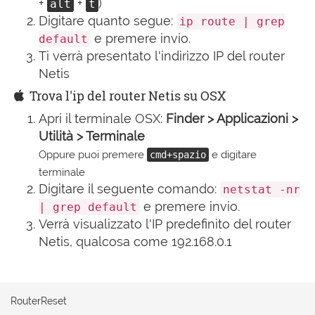
+
+
)
alt
t
Digitare quanto segue:
ip route | grep
e premere invio.
default
Ti verrà presentato l'indirizzo IP del router
Netis
Trova l'ip del router Netis su OSX
Apri il terminale OSX:
Finder > Applicazioni >
Utilità > Terminale
Oppure puoi premere
e digitare
cmd+spazio
terminale
Digitare il seguente comando:
netstat -nr
e premere invio.
| grep default
Verrà visualizzato l'IP predefinito del router
Netis, qualcosa come 192.168.0.1
RouterReset