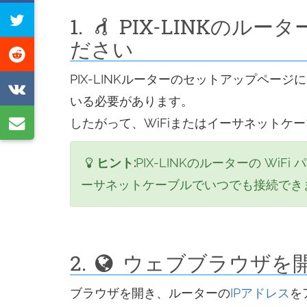
で
こ
1.
PIX-LINKのル
シ
の
ださい
ェ
Reddit
ペ
ア
で
PIX-LINKルーターのセットアップペ
ー
VK
す
シ
いる必要があります。
ジ
で
る
ェ
電
したがって、WiFiまたはイーサネットケ
を
シ
ア
子
ツ
ェ
ヒント:
PIX-LINKのルーターの W
す
メ
イ
ア
ーサネットケーブルでいつでも接続でき
る
ー
ー
す
ル
ト
る
で
す
シ
2.
ウェブブラウザを開き、
る
ェ
ブラウザを開き、ルーターの
IPアドレス
を
ア