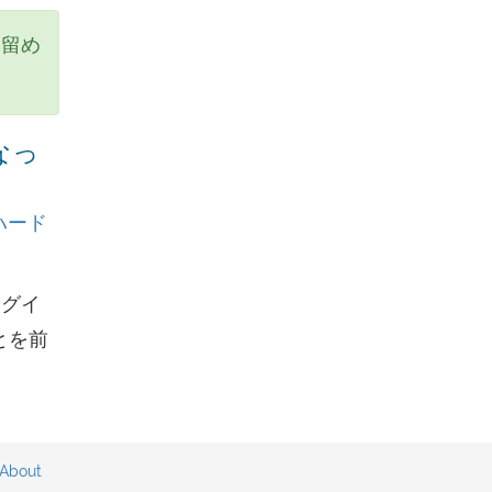
き留め
なっ
0ハード
ログイ
とを前
About