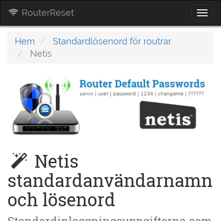
RouterReset
Togg
navi
Hem
Standardlösenord för routrar
Netis
Netis
standardanvändarnamn
och lösenord
Standardinloggningsuppgifterna som