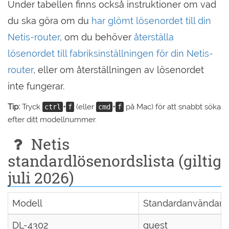
Under tabellen finns också instruktioner om vad
du ska göra om du
har glömt lösenordet till din
Netis-router
, om du behöver
återställa
lösenordet till fabriksinställningen för din Netis-
router
, eller om återställningen av lösenordet
inte fungerar.
Tip:
Tryck
+
(eller
+
på Mac) för att snabbt söka
ctrl
f
cmd
f
efter ditt modellnummer.
Netis
standardlösenordslista (giltig
juli 2026)
Modell
Standardanvändar
DL-4302
guest