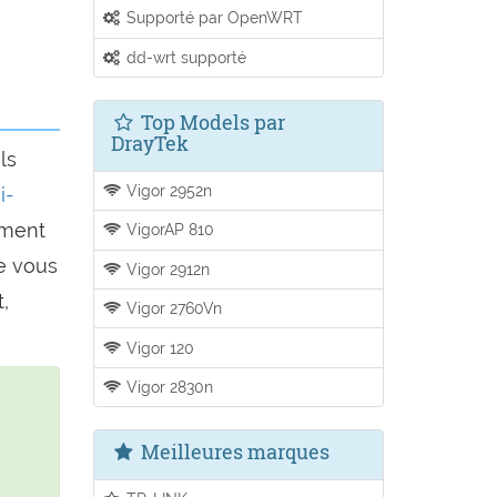
Supporté par OpenWRT
dd-wrt supporté
Top Models par
DrayTek
ls
Vigor 2952n
i-
mment
VigorAP 810
ue vous
Vigor 2912n
,
Vigor 2760Vn
Vigor 120
Vigor 2830n
Meilleures marques