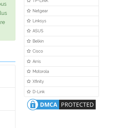
TP-LINK
ous
Netgear
lus
Linksys
tre
ASUS
Belkin
Cisco
Arris
Motorola
Xfinity
D-Link