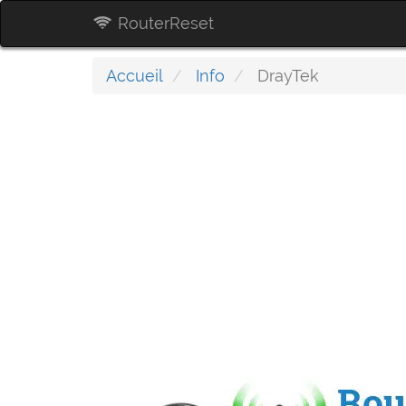
RouterReset
Accueil
Info
DrayTek