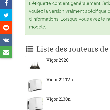
Partager
L’étiquette contient généralement l’é
sur
voulez la version vraiment spécifique d
Tweetez
Facebook
d’informations. Lorsque vous avez le nu
cette
Partager
modèle.
page
sur
Partager
Reddit
Liste des routeurs d
sur
Partager
VK
par
Vigor 2920
e-
mail
Vigor 2110Vn
Vigor 2130n