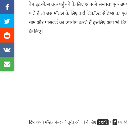
वेब इंटरफ़ेस तक पहुँचने के लिए आपको संभवतः एक उप
फेसबुक
पाते हैं तो उस मॉडल के लिए वहाँ डिफ़ॉल्ट सेटिंग्स क
पर
इस
नाम और पासवर्ड का उपयोग करते हैं इसलिए आप भी
डिफ
साझा
पेज
के लिए।
करें
रेडिट
को
पर
ट्वीट
VK
साझा
करें
पर
करें
ई-
साझा
मेल
करें
द्वारा
साझा
करें
टिप:
अपने मॉडल नंबर को तुरंत खोजने के लिए
+
(या 
ctrl
f