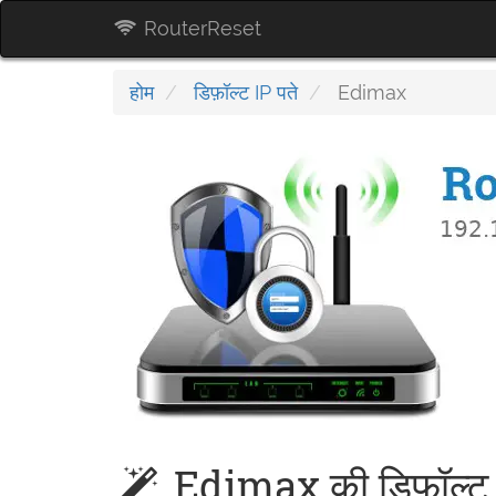
RouterReset
होम
डिफ़ॉल्ट IP पते
Edimax
Edimax की डिफ़ॉल्ट 