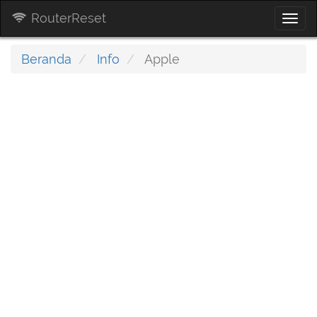
RouterReset
Togg
navi
Beranda
Info
Apple