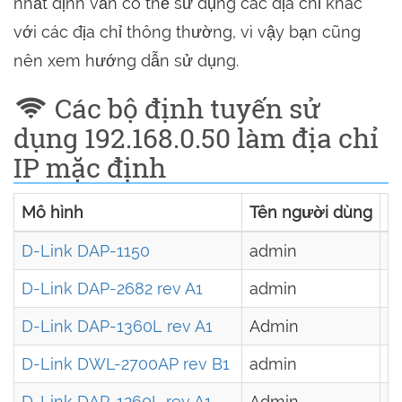
nhất định vẫn có thể sử dụng các địa chỉ khác
với các địa chỉ thông thường, vì vậy bạn cũng
nên xem hướng dẫn sử dụng.
Các bộ định tuyến sử
dụng 192.168.0.50 làm địa chỉ
IP mặc định
Mô hình
Tên người dùng
Mâ
D-Link DAP-1150
admin
-
D-Link DAP-2682 rev A1
admin
-
D-Link DAP-1360L rev A1
Admin
-
D-Link DWL-2700AP rev B1
admin
-
D-Link DAP-1260L rev A1
Admin
-